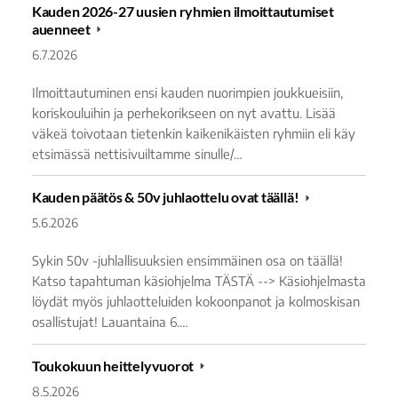
Kauden 2026-27 uusien ryhmien ilmoittautumiset
auenneet
6.7.2026
Ilmoittautuminen ensi kauden nuorimpien joukkueisiin,
koriskouluihin ja perhekorikseen on nyt avattu. Lisää
väkeä toivotaan tietenkin kaikenikäisten ryhmiin eli käy
etsimässä nettisivuiltamme sinulle/…
Kauden päätös & 50v juhlaottelu ovat täällä!
5.6.2026
Sykin 50v -juhlallisuuksien ensimmäinen osa on täällä!
Katso tapahtuman käsiohjelma TÄSTÄ --> Käsiohjelmasta
löydät myös juhlaotteluiden kokoonpanot ja kolmoskisan
osallistujat! Lauantaina 6.…
Toukokuun heittelyvuorot
8.5.2026