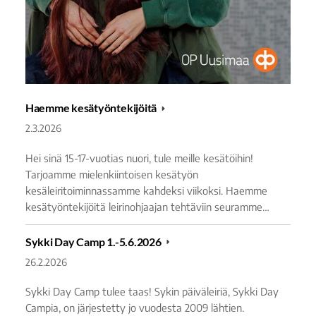
Haemme kesätyöntekijöitä
2.3.2026
Hei sinä 15-17-vuotias nuori, tule meille kesätöihin!
Tarjoamme mielenkiintoisen kesätyön
kesäleiritoiminnassamme kahdeksi viikoksi. Haemme
kesätyöntekijöitä leirinohjaajan tehtäviin seuramme…
Sykki Day Camp 1.-5.6.2026
26.2.2026
Sykki Day Camp tulee taas! Sykin päiväleiriä, Sykki Day
Campia, on järjestetty jo vuodesta 2009 lähtien.