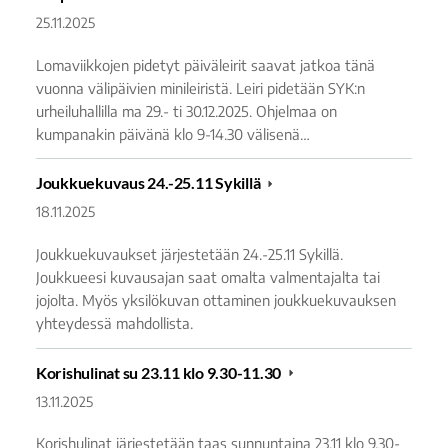
25.11.2025
Lomaviikkojen pidetyt päiväleirit saavat jatkoa tänä
vuonna välipäivien minileiristä. Leiri pidetään SYK:n
urheiluhallilla ma 29.- ti 30.12.2025. Ohjelmaa on
kumpanakin päivänä klo 9-14.30 välisenä…
Joukkuekuvaus 24.-25.11 Sykillä
18.11.2025
Joukkuekuvaukset järjestetään 24.-25.11 Sykillä.
Joukkueesi kuvausajan saat omalta valmentajalta tai
jojolta. Myös yksilökuvan ottaminen joukkuekuvauksen
yhteydessä mahdollista.
Korishulinat su 23.11 klo 9.30-11.30
13.11.2025
Korishulinat järjestetään taas sunnuntaina 23.11 klo 9.30-