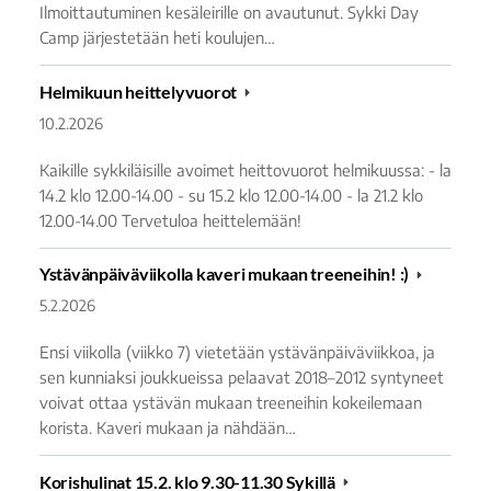
Ilmoittautuminen kesäleirille on avautunut. Sykki Day
Camp järjestetään heti koulujen…
Helmikuun heittelyvuorot
10.2.2026
Kaikille sykkiläisille avoimet heittovuorot helmikuussa: - la
14.2 klo 12.00-14.00 - su 15.2 klo 12.00-14.00 - la 21.2 klo
12.00-14.00 Tervetuloa heittelemään!
Ystävänpäiväviikolla kaveri mukaan treeneihin! :)
5.2.2026
Ensi viikolla (viikko 7) vietetään ystävänpäiväviikkoa, ja
sen kunniaksi joukkueissa pelaavat 2018–2012 syntyneet
voivat ottaa ystävän mukaan treeneihin kokeilemaan
korista. Kaveri mukaan ja nähdään…
Korishulinat 15.2. klo 9.30-11.30 Sykillä