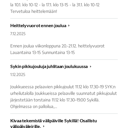
la 10.1. klo 10-12 - la 17.1. klo 13-15 - la 31.1. klo 10-12
Tervetuloa heittelemään!
Heittelyvuorot ennen joulua
7.12.2025
Ennen joulua viikonloppuna 20.-21.12. heittelyvuorot
Lauantaina 13-15 Sunnuntaina 13-15
Sykin pikkujouluja juhlitaan joulukuussa
1.12.2025
Joukkueessa pelaavien pikkujoulut 11.12 klo 17.30–19 SYK:n
urheilutalolla Joukkueissa pelaaville suunnatut pikkujoulut
järjestetään torstaina 11.12 klo 17.30–19.00 Sykillä.
Ohjelmassa on palloilua,…
Kivaa tekemistä välipäiville Sykillä! Osallistu
välipäiväleirille.