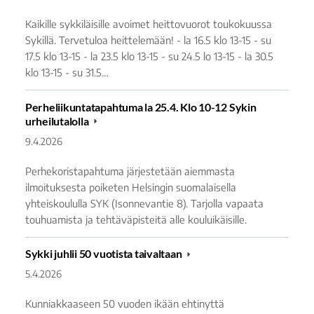
Kaikille sykkiläisille avoimet heittovuorot toukokuussa
Sykillä. Tervetuloa heittelemään! - la 16.5 klo 13-15 - su
17.5 klo 13-15 - la 23.5 klo 13-15 - su 24.5 lo 13-15 - la 30.5
klo 13-15 - su 31.5…
Perheliikuntatapahtuma la 25.4. Klo 10-12 Sykin
urheilutalolla
9.4.2026
Perhekoristapahtuma järjestetään aiemmasta
ilmoituksesta poiketen Helsingin suomalaisella
yhteiskoululla SYK (Isonnevantie 8). Tarjolla vapaata
touhuamista ja tehtäväpisteitä alle kouluikäisille.
Sykki juhlii 50 vuotista taivaltaan
5.4.2026
Kunniakkaaseen 50 vuoden ikään ehtinyttä