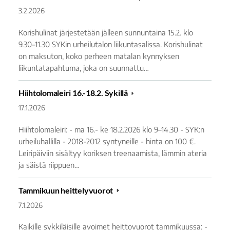
3.2.2026
Korishulinat järjestetään jälleen sunnuntaina 15.2. klo
9.30–11.30 SYKin urheilutalon liikuntasalissa. Korishulinat
on maksuton, koko perheen matalan kynnyksen
liikuntatapahtuma, joka on suunnattu…
Hiihtolomaleiri 16.-18.2. Sykillä
17.1.2026
Hiihtolomaleiri: - ma 16.- ke 18.2.2026 klo 9–14.30 - SYK:n
urheiluhallilla - 2018-2012 syntyneille - hinta on 100 €.
Leiripäiviin sisältyy koriksen treenaamista, lämmin ateria
ja säistä riippuen…
Tammikuun heittelyvuorot
7.1.2026
Kaikille sykkiläisille avoimet heittovuorot tammikuussa: -