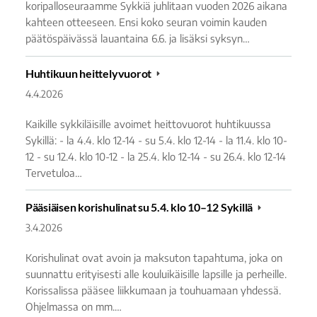
koripalloseuraamme Sykkiä juhlitaan vuoden 2026 aikana
kahteen otteeseen. Ensi koko seuran voimin kauden
päätöspäivässä lauantaina 6.6. ja lisäksi syksyn…
Huhtikuun heittelyvuorot
4.4.2026
Kaikille sykkiläisille avoimet heittovuorot huhtikuussa
Sykillä: - la 4.4. klo 12-14 - su 5.4. klo 12-14 - la 11.4. klo 10-
12 - su 12.4. klo 10-12 - la 25.4. klo 12-14 - su 26.4. klo 12-14
Tervetuloa…
Pääsiäisen korishulinat su 5.4. klo 10–12 Sykillä
3.4.2026
Korishulinat ovat avoin ja maksuton tapahtuma, joka on
suunnattu erityisesti alle kouluikäisille lapsille ja perheille.
Korissalissa pääsee liikkumaan ja touhuamaan yhdessä.
Ohjelmassa on mm.…