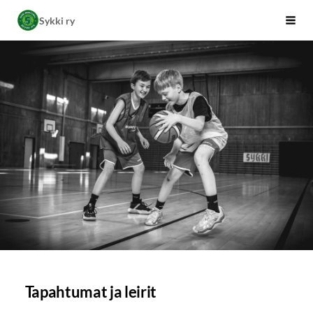
Siirry
Sykki ry
Vali
sivun
sisältöön
Tapahtumat ja leirit