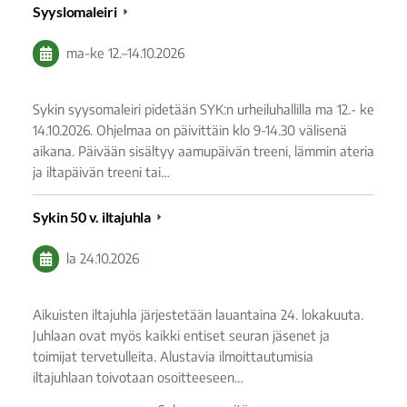
Syyslomaleiri
ma-ke
12.
–
14.10.2026
Sykin syysomaleiri pidetään SYK:n urheiluhallilla ma 12.- ke
14.10.2026. Ohjelmaa on päivittäin klo 9-14.30 välisenä
aikana. Päivään sisältyy aamupäivän treeni, lämmin ateria
ja iltapäivän treeni tai…
Sykin 50 v. iltajuhla
la 24.10.2026
Aikuisten iltajuhla järjestetään lauantaina 24. lokakuuta.
Juhlaan ovat myös kaikki entiset seuran jäsenet ja
toimijat tervetulleita. Alustavia ilmoittautumisia
iltajuhlaan toivotaan osoitteeseen…