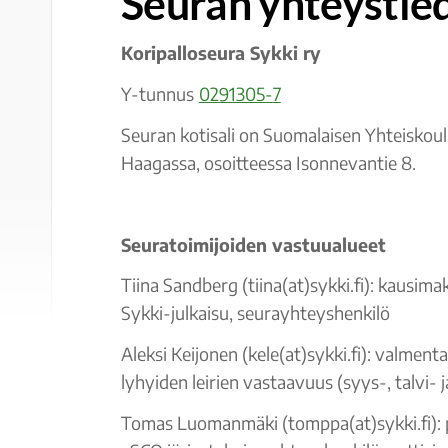
Seuran yhteystie
Koripalloseura Sykki ry
Y-tunnus
0291305-7
Seuran kotisali on Suomalaisen Yhteiskoul
Haagassa, osoitteessa Isonnevantie 8.
Seuratoimijoiden vastuualueet
Tiina Sandberg (tiina(at)sykki.fi): kausimak
Sykki-julkaisu, seurayhteyshenkilö
Aleksi Keijonen (kele(at)sykki.fi): valment
lyhyiden leirien vastaavuus (syys-, talvi- j
Tomas Luomanmäki (tomppa(at)sykki.fi): p