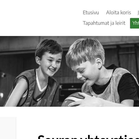
Etusivu
Aloita koris
Tapahtumat ja leirit
Yh