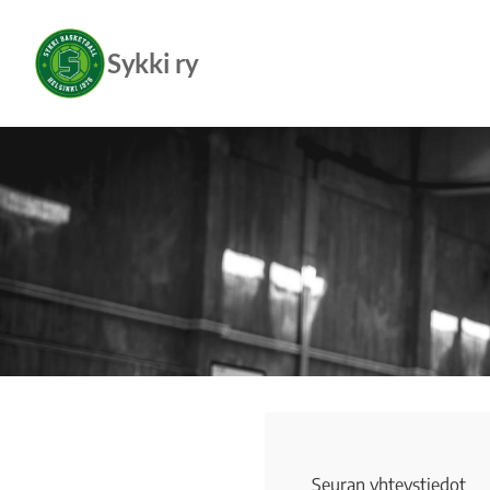
Siirry
sivun
Sykki ry
sisältöön
Seuran yhteystiedot