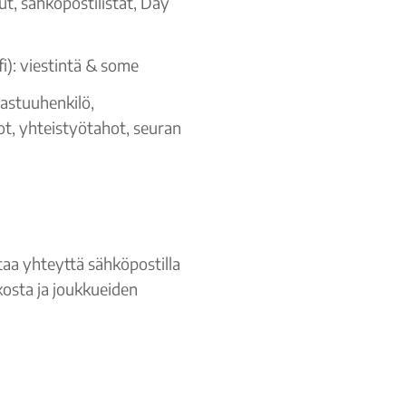
ut, sähköpostilistat, Day
i): viestintä & some
astuuhenkilö,
ot, yhteistyötahot, seuran
ttaa yhteyttä sähköpostilla
kosta ja joukkueiden