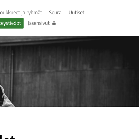
Joukkueet ja ryhmät
Seura
Uutiset
teystiedot
Jäsensivut