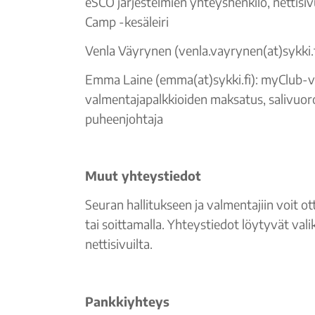
eSCO järjestelmien yhteyshenkilö, nettisiv
Camp -kesäleiri
Venla Väyrynen (venla.vayrynen(at)sykki.f
Emma Laine (emma(at)sykki.fi): myClub-v
valmentajapalkkioiden maksatus, salivuor
puheenjohtaja
Muut yhteystiedot
Seuran hallitukseen ja valmentajiin voit o
tai soittamalla. Yhteystiedot löytyvät vali
nettisivuilta.
Pankkiyhteys