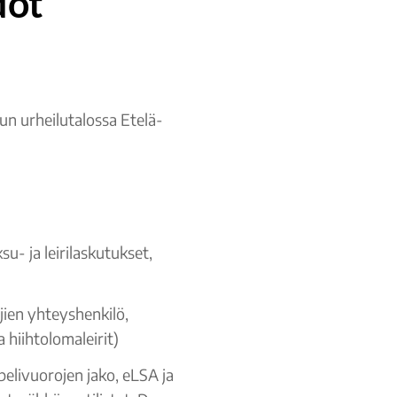
dot
un urheilutalossa Etelä-
su- ja leirilaskutukset,
ajien yhteyshenkilö,
a hiihtolomaleirit)
elivuorojen jako, eLSA ja