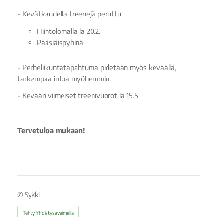
- Kevätkaudella treenejä peruttu:
Hiihtolomalla la 20.2.
Pääsiäispyhinä
- Perheliikuntatapahtuma pidetään myös keväällä,
tarkempaa infoa myöhemmin.
- Kevään viimeiset treenivuorot la 15.5.
Tervetuloa mukaan!
©
Sykki
Tehty Yhdistysavaimella