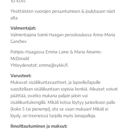
10-10.45
Yksittäisten vuorojen peruuntumisen & joulutauon näet
alta
Valmentajat:
Valmentajana toimii Haagan peruskoulussa Anna-Maria
Ganchev
Pohjois-Haagassa Emma Laine & Maria Ainamo-
McDonald
Yhteydenotot: emma@sykki.fi
Varusteet:
Mukavat sisäliikuntavaatteet, ja lapselle/lapsille
suositellaan sisäliikuntaan sopivia kenkiä. Aikuiset voivat
päättää, ovatko mukana paljain jaloin vai
sisäliikuntakengillä. Mikäli kotoa löytyy juniorikoon pallo
(koko 5 tai pienempi), ota se vaan mukaan! Mikäli ei
löydy, on treeneissä tarjolla myös lainapalloja.
Ilmoittautuminen ja maksut: