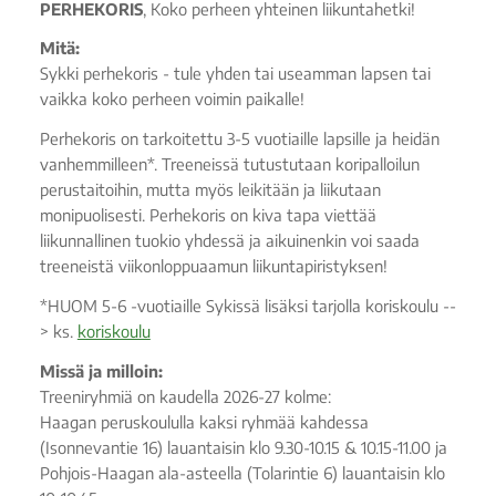
PERHEKORIS
, Koko perheen yhteinen liikuntahetki!
Mitä:
Sykki perhekoris - tule yhden tai useamman lapsen tai
vaikka koko perheen voimin paikalle!
Perhekoris on tarkoitettu 3-5 vuotiaille lapsille ja heidän
vanhemmilleen*. Treeneissä tutustutaan koripalloilun
perustaitoihin, mutta myös leikitään ja liikutaan
monipuolisesti. Perhekoris on kiva tapa viettää
liikunnallinen tuokio yhdessä ja aikuinenkin voi saada
treeneistä viikonloppuaamun liikuntapiristyksen!
*HUOM 5-6 -vuotiaille Sykissä lisäksi tarjolla koriskoulu --
> ks.
koriskoulu
Missä ja milloin:
Treeniryhmiä on kaudella 2026-27 kolme:
Haagan peruskoululla kaksi ryhmää kahdessa
(Isonnevantie 16) lauantaisin klo 9.30-10.15 & 10.15-11.00 ja
Pohjois-Haagan ala-asteella (Tolarintie 6) lauantaisin klo