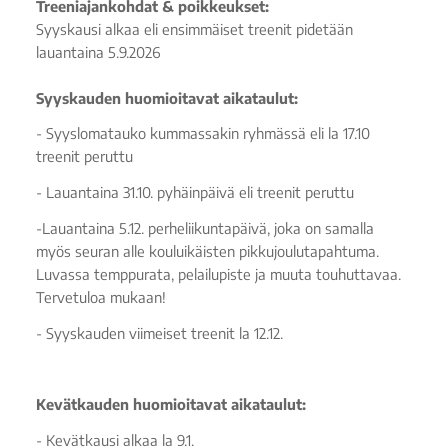
Treeniajankohdat & poikkeukset:
Syyskausi alkaa eli ensimmäiset treenit pidetään
lauantaina 5.9.2026
Syyskauden huomioitavat aikataulut:
- Syyslomatauko kummassakin ryhmässä eli la 17.10
treenit peruttu
- Lauantaina 31.10. pyhäinpäivä eli treenit peruttu
-Lauantaina 5.12. perheliikuntapäivä, joka on samalla
myös seuran alle kouluikäisten pikkujoulutapahtuma.
Luvassa temppurata, pelailupiste ja muuta touhuttavaa.
Tervetuloa mukaan!
- Syyskauden viimeiset treenit la 12.12.
Kevätkauden huomioitavat aikataulut:
- Kevätkausi alkaa la 9.1.