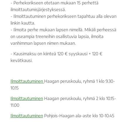
- Perhekorikseen otetaan mukaan 15 perhettä
ilmoittautumisjärjestyksessä.
- Ilmoittautuminen perhekorikseen tapahtuu alla olevan
linkin kautta.
- Ilmoita perhe mukaan lapsen nimellä. Mikäli perheessä
on useampia treeneihin osallistuvia lapsia, ilmoita
vanhimman lapsen nimen mukaan.
- Kausimaksu on kiinteä 120 € syyskausi + 120 €
kevätkausi.
Ilmoittautuminen
Haagan peruskoulu, ryhmä 1 klo 9.30-
10.15
Ilmoittautuminen
Haagan peruskoulu, ryhmä 2 klo 10.15-
11.00
Ilmoittautuminen
Pohjois-Haagan ala-aste klo 10-10.45