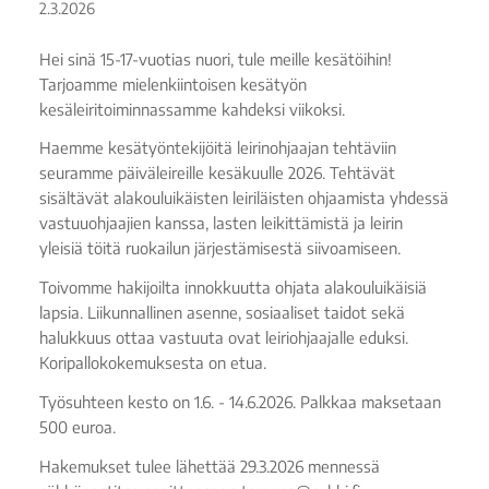
2.3.2026
Hei sinä 15-17-vuotias nuori, tule meille kesätöihin!
Tarjoamme mielenkiintoisen kesätyön
kesäleiritoiminnassamme kahdeksi viikoksi.
Haemme kesätyöntekijöitä leirinohjaajan tehtäviin
seuramme päiväleireille kesäkuulle 2026. Tehtävät
sisältävät alakouluikäisten leiriläisten ohjaamista yhdessä
vastuuohjaajien kanssa, lasten leikittämistä ja leirin
yleisiä töitä ruokailun järjestämisestä siivoamiseen.
Toivomme hakijoilta innokkuutta ohjata alakouluikäisiä
lapsia. Liikunnallinen asenne, sosiaaliset taidot sekä
halukkuus ottaa vastuuta ovat leiriohjaajalle eduksi.
Koripallokokemuksesta on etua.
Työsuhteen kesto on 1.6. - 14.6.2026. Palkkaa maksetaan
500 euroa.
Hakemukset tulee lähettää 29.3.2026 mennessä