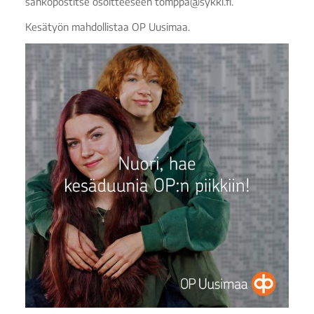
sähköpostitse osoitteeseen tomppa@sykki.fi.
Kesätyön mahdollistaa OP Uusimaa.