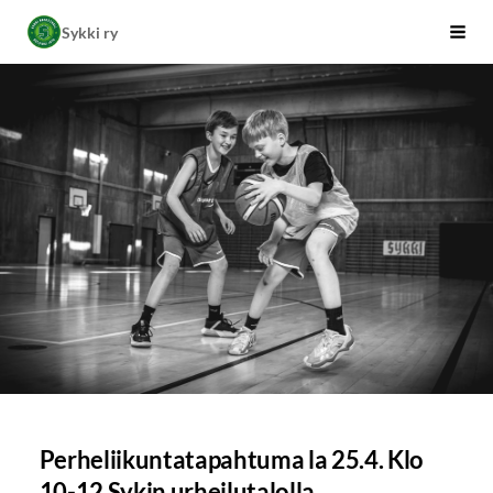
Siirry
Sykki ry
Vali
sivun
sisältöön
Perheliikuntatapahtuma la 25.4. Klo
10-12 Sykin urheilutalolla