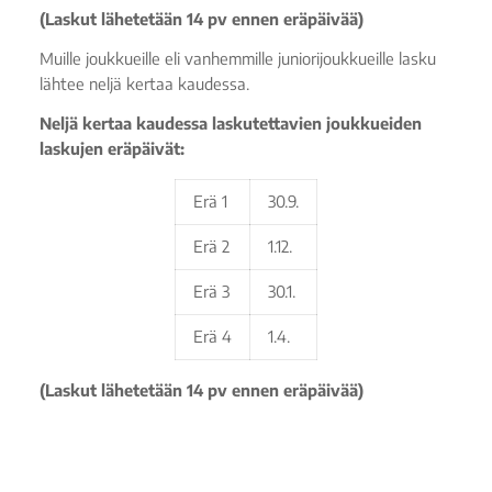
(Laskut lähetetään 14 pv ennen eräpäivää)
Muille joukkueille eli vanhemmille juniorijoukkueille lasku
lähtee neljä kertaa kaudessa.
Neljä kertaa kaudessa laskutettavien joukkueiden
laskujen eräpäivät:
Erä 1
30.9.
Erä 2
1.12.
Erä 3
30.1.
Erä 4
1.4.
(Laskut lähetetään 14 pv ennen eräpäivää)