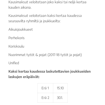
Kausimaksut veloitetaan joko kaksi tai neljä kertaa
kauden aikana.
Kausimaksut veloitetaan kaksi kertaa kaudessa
seuraavilta ryhmiltä ja joukkueilta:
Aikuisjoukkueet
Perhekoris
Koriskoulu
Nuorimmat tytöt & pojat (2017-18 tytöt ja pojat)
Unified
Kaksi kertaa kaudessa laskutettavien joukkueiden
laskujen eräpäivät:
Erä 1
15.10
Erä 2
30.1.