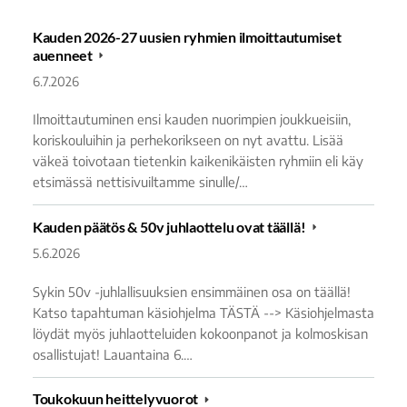
Kauden 2026-27 uusien ryhmien ilmoittautumiset
auenneet
6.7.2026
Ilmoittautuminen ensi kauden nuorimpien joukkueisiin,
koriskouluihin ja perhekorikseen on nyt avattu. Lisää
väkeä toivotaan tietenkin kaikenikäisten ryhmiin eli käy
etsimässä nettisivuiltamme sinulle/…
Kauden päätös & 50v juhlaottelu ovat täällä!
5.6.2026
Sykin 50v -juhlallisuuksien ensimmäinen osa on täällä!
Katso tapahtuman käsiohjelma TÄSTÄ --> Käsiohjelmasta
löydät myös juhlaotteluiden kokoonpanot ja kolmoskisan
osallistujat! Lauantaina 6.…
Toukokuun heittelyvuorot