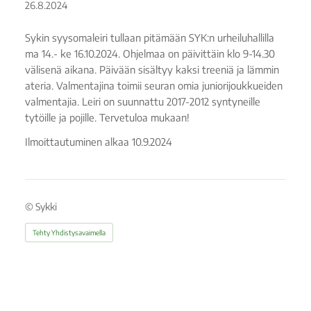
26.8.2024
Sykin syysomaleiri tullaan pitämään SYK:n urheiluhallilla
ma 14.- ke 16.10.2024. Ohjelmaa on päivittäin klo 9-14.30
välisenä aikana. Päivään sisältyy kaksi treeniä ja lämmin
ateria. Valmentajina toimii seuran omia juniorijoukkueiden
valmentajia. Leiri on suunnattu 2017-2012 syntyneille
tytöille ja pojille. Tervetuloa mukaan!
Ilmoittautuminen alkaa 10.9.2024
©
Sykki
Tehty Yhdistysavaimella