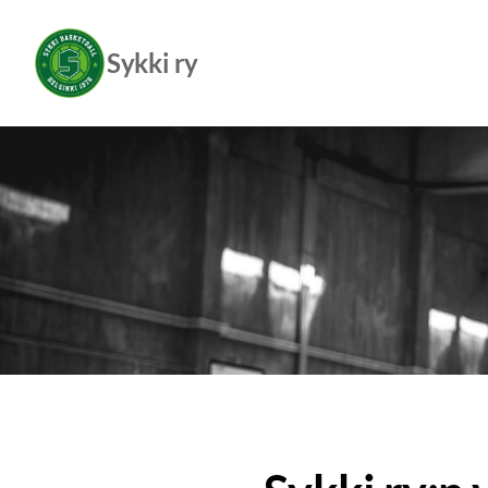
Siirry
sivun
Sykki ry
sisältöön