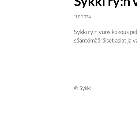
Sykki ry:n
11.9.2024
Sykki ry:n vuosikokous pid
sääntömääräiset asiat ja v
©
Sykki