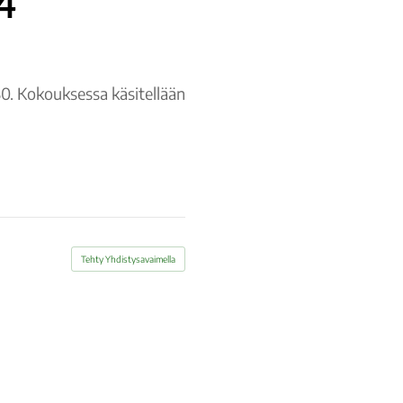
4
30. Kokouksessa käsitellään
Tehty Yhdistysavaimella