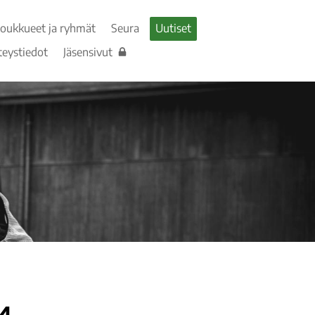
Joukkueet ja ryhmät
Seura
Uutiset
teystiedot
Jäsensivut