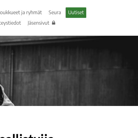
Joukkueet ja ryhmät
Seura
Uutiset
teystiedot
Jäsensivut