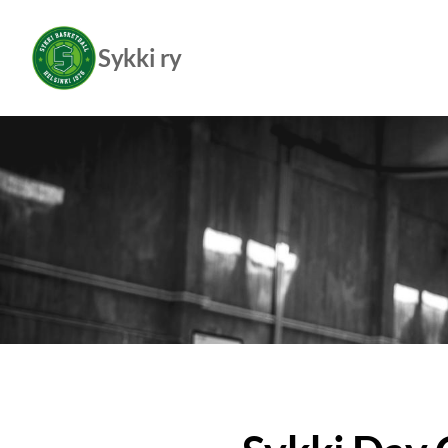
Siirry
sivun
Sykki ry
sisältöön