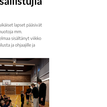
allistujia
ikäiset lapset pääsivät
umuotoja mm.
elmaa sisältänyt viikko
usta ja ohjaajille ja