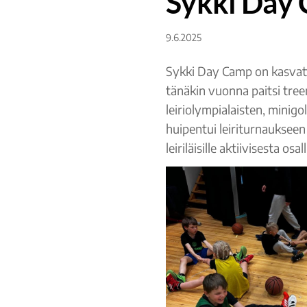
Sykki Day C
9.6.2025
Sykki Day Camp on kasvatta
tänäkin vuonna paitsi tr
leiriolympialaisten, minig
huipentui leiriturnaukseen j
leiriläisille aktiivisesta o