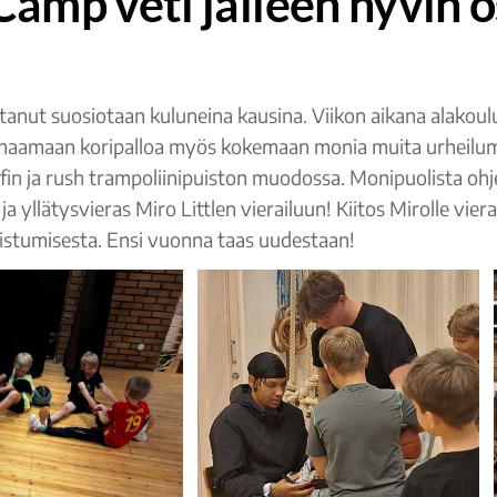
amp veti jälleen hyvin os
nut suosiotaan kuluneina kausina. Viikon aikana alakoulu
eenaamaan koripalloa myös kokemaan monia muita urheil
olfin ja rush trampoliinipuiston muodossa. Monipuolista ohj
a yllätysvieras Miro Littlen vierailuun! Kiitos Mirolle vierail
sallistumisesta. Ensi vuonna taas uudestaan!