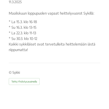
11.3.2025
Maaliskuun loppupuolen vapaat heittelyvuorot Sykillä:
* La 15.3. klo 16-18
* Su 16.3. klo 13-15
* La 22.3. klo 11-13
* Su 30.3. klo 10-12
Kaikki sykkiläiset ovat tervetulleita heittelemään iästä
riippumatta!
©
Sykki
Tehty Yhdistysavaimella