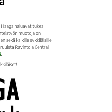
sä
l Haaga haluavat tukea
Yhteistyön muotoja on
sekä kaikille sykkiläisille
 ruuista Ravintola Central
ä
.
kiläiset!