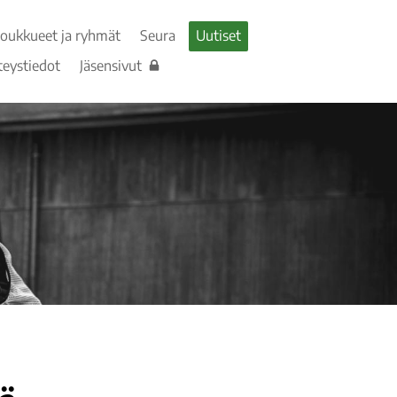
Joukkueet ja ryhmät
Seura
Uutiset
teystiedot
Jäsensivut