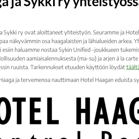
 ja Sykki ry yhteistyös
ja Sykki ry ovat aloittaneet yhteistyön. Seuramme ja Hote
empaa näkyvämmin osa haagalaisten ja lähialueiden arkea. 
i esiin haluamme nostaa Sykin Unified -joukkueen tukemisen 
ollisuuden aamiaisalennuksesta (ma-su) ja arjen á la carte
assin ruuista. Tarkennukset etuuden käyttöön löydät
täält
aaga ja tervemenoa nauttimaan Hotel Haagan eduista syk