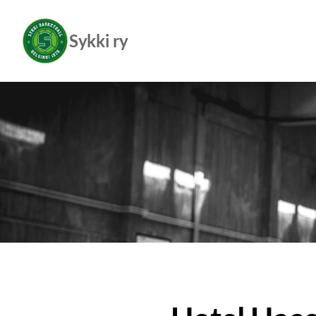
Siirry
sivun
Sykki ry
sisältöön