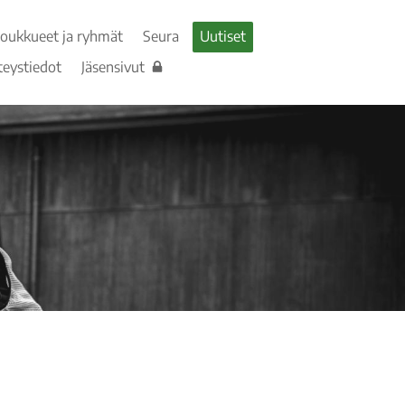
Joukkueet ja ryhmät
Seura
Uutiset
teystiedot
Jäsensivut