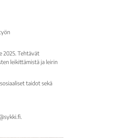
ätyön
le 2025. Tehtävät
en leikittämistä ja leirin
sosiaaliset taidot sekä
sykki.fi.