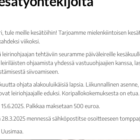
sätyöntekijöitä
ri, tule meille kesätöihin! Tarjoamme mielenkiintoisen kes
ahdeksi viikoksi.
eirinohjaajan tehtäviin seuramme päiväleireille kesäkuul
 leiriläisten ohjaamista yhdessä vastuuohjaajien kanssa, last
jestämisestä siivoamiseen.
utta ohjata alakouluikäisiä lapsia. Liikunnallinen asenne, 
vat leiriohjaajalle eduksi. Koripallokokemuksesta on etua.
- 15.6.2025. Palkkaa maksetaan 500 euroa.
 28.3.2025 mennessä sähköpostitse osoitteeseen tomppa@
P Uusimaa.