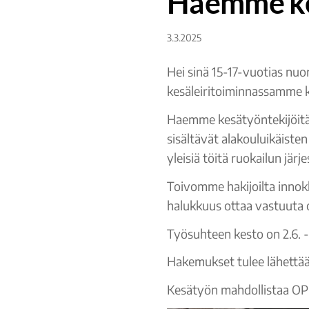
Haemme ke
3.3.2025
Hei sinä 15-17-vuotias nuo
kesäleiritoiminnassamme k
Haemme kesätyöntekijöitä l
sisältävät alakouluikäisten
yleisiä töitä ruokailun jär
Toivomme hakijoilta innokku
halukkuus ottaa vastuuta o
Työsuhteen kesto on 2.6. 
Hakemukset tulee lähettää
Kesätyön mahdollistaa O