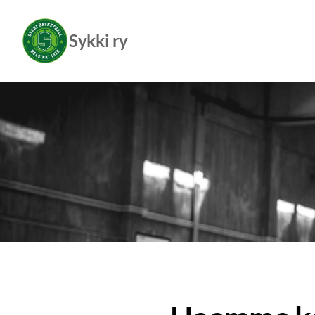
Siirry
sivun
Sykki ry
sisältöön